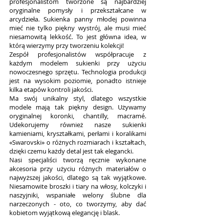
profesjonalistom tworzone są najbardziej
oryginalne pomysły i przekształcane w
arcydzieła. Sukienka panny młodej powinna
mieć nie tylko piękny wystrój, ale musi mieć
niesamowitą lekkość. To jest główna idea, w
którą wierzymy przy tworzeniu kolekcji!
Zespół profesjonalistów współpracuje z
każdym modelem sukienki przy użyciu
nowoczesnego sprzętu. Technologia produkcji
jest na wysokim poziomie, ponadto istnieje
kilka etapów kontroli jakości.
Ma swój unikalny styl, dlatego wszystkie
modele mają tak piękny design. Używamy
oryginalnej koronki, chantilly, macramé.
Udekorujemy również nasze sukienki
kamieniami, kryształkami, perłami i koralikami
«Swarovski» o różnych rozmiarach i kształtach,
dzięki czemu każdy detal jest tak elegancki.
Nasi specjaliści tworzą ręcznie wykonane
akcesoria przy użyciu różnych materiałów o
najwyższej jakości, dlatego są tak wyjątkowe.
Niesamowite broszki i tiary na włosy, kolczyki i
naszyjniki, wspaniałe welony ślubne dla
narzeczonych - oto, co tworzymy, aby dać
kobietom wyjątkową elegancję i blask.