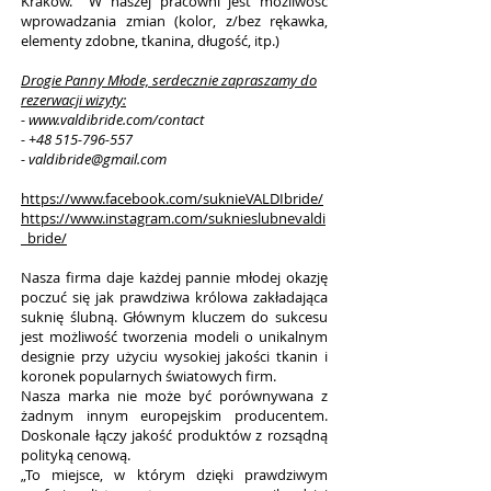
Kraków. W naszej pracowni jest możliwość
wprowadzania zmian (kolor, z/bez rękawka,
elementy zdobne, tkanina, długość, itp.)
Drogie Panny Młode, serdecznie zapraszamy do
rezerwacji wizyty:
- www.valdibride.com/contact
- +48 515-796-557
- valdibride@gmail.com
https://www.facebook.com/suknieVALDIbride/
https://www.instagram.com/suknieslubnevaldi
_bride/
Nasza firma daje każdej pannie młodej okazję
poczuć się jak prawdziwa królowa zakładająca
suknię ślubną. Głównym kluczem do sukcesu
jest możliwość tworzenia modeli o unikalnym
designie przy użyciu wysokiej jakości tkanin i
koronek popularnych światowych firm.
Nasza marka nie może być porównywana z
żadnym innym europejskim producentem.
Doskonale łączy jakość produktów z rozsądną
polityką cenową.
„To miejsce, w którym dzięki prawdziwym