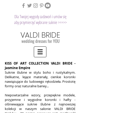
Dla Twojej wygody zadzwoń i umów się
aby przymierzyć wybrane suknie >>>>>
VALDI BRIDE
wedding dresses for YOU
KISS OF ART COLLECTION VALDI BRIDE -
Jasmine Empire
Suknie ślubne w stylu boho i rustykalnym.
Delikatne, lejące materiały, cienkie koronki
nawiązujące do ludowego rękodzieła. Prostotę
formy oraz naturalne barwy...
Niepowtarzalne wzory, przepiękne modele,
przyjemne i wygodne koronki i hafty -
olśniewające suknie ślubne z najnowszej
kolekcji w naszym salonie VALDI BRIDE