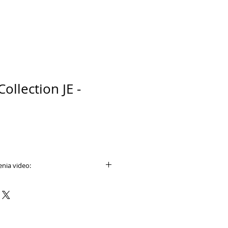
Collection JE -
nia video:
e.com/results?
+bride