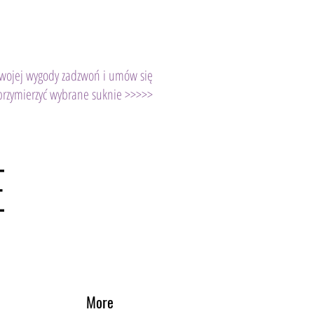
Twojej wygody zadzwoń i umów się
przymierzyć wybrane suknie >>>>>
E
More