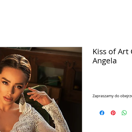
Kiss of Art 
Angela
Zapraszamy do obejrze
https://www.youtub
search_query=valdi