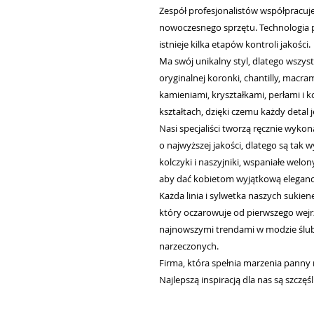
Zespół profesjonalistów współpracuj
nowoczesnego sprzętu. Technologia 
istnieje kilka etapów kontroli jakości.
Ma swój unikalny styl, dlatego wszy
oryginalnej koronki, chantilly, macr
kamieniami, kryształkami, perłami i 
kształtach, dzięki czemu każdy detal j
Nasi specjaliści tworzą ręcznie wyko
o najwyższej jakości, dlatego są tak 
kolczyki i naszyjniki, wspaniałe welo
aby dać kobietom wyjątkową elegancję
Każda linia i sylwetka naszych sukie
który oczarowuje od pierwszego wejrz
najnowszymi trendami w modzie ślub
narzeczonych.
Firma, która spełnia marzenia panny 
Najlepszą inspiracją dla nas są szczę