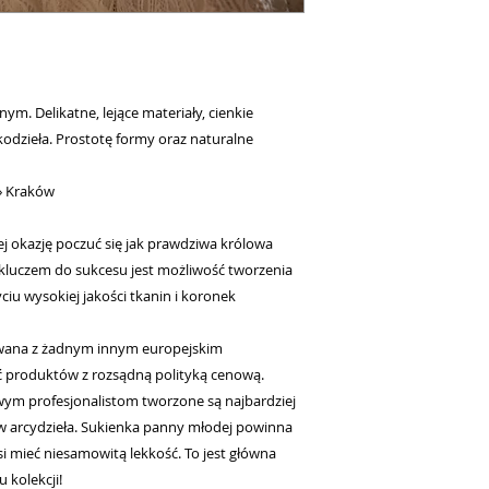
ym. Delikatne, lejące materiały, cienkie
odzieła. Prostotę formy oraz naturalne
» Kraków
j okazję poczuć się jak prawdziwa królowa
kluczem do sukcesu jest możliwość tworzenia
ciu wysokiej jakości tkanin i koronek
wana z żadnym innym europejskim
ć produktów z rozsądną polityką cenową.
iwym profesjonalistom tworzone są najbardziej
 w arcydzieła. Sukienka panny młodej powinna
si mieć niesamowitą lekkość. To jest główna
 kolekcji!