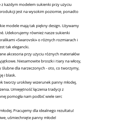
e z każdym modelem sukienki przy użyciu
produkcji jest na wysokim poziomie, ponadto
stkie modele mają tak piękny design. Używamy
amé. Udekorujemy również nasze sukienki
koralikami «Swarovski» o różnych rozmiarach i
est tak elegancki.
nane akcesoria przy użyciu różnych materiałów
wyjątkowe. Niesamowite broszki i tiary na włosy,
ny ślubne dla narzeczonych - oto, co tworzymy,
 i blask.
nek tworzy urokliwy wizerunek panny młodej,
enia. Umiejętność łączenia tradycji z
nej pomogła nam podbić wiele serc
młodej. Pracujemy dla idealnego rezultatu!
śliwe, uśmiechnięte panny młode!