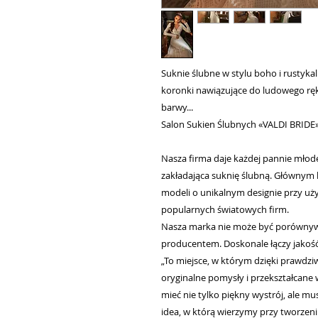
Suknie ślubne w stylu boho i rustykaln
koronki nawiązujące do ludowego ręk
barwy...
Salon Sukien Ślubnych «VALDI BRIDE
Nasza firma daje każdej pannie młode
zakładająca suknię ślubną. Głównym 
modeli o unikalnym designie przy uży
popularnych światowych firm.
Nasza marka nie może być porówny
producentem. Doskonale łączy jakoś
„To miejsce, w którym dzięki prawdz
oryginalne pomysły i przekształcane
mieć nie tylko piękny wystrój, ale mu
idea, w którą wierzymy przy tworzeniu