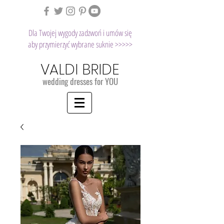
Dla Twojej wygody zadzwoń i umów się
aby przymierzyć wybrane suknie >>>>>
VALDI BRIDE
wedding dresses for YOU