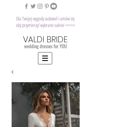
Dla Twojej wygody zadzwoń i umów się
aby przymierzyć wybrane suknie >>>>>
VALDI BRIDE
wedding dresses for YOU