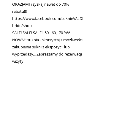
OKAZJAMI i zyskaj nawet do 70%
rabatu!!!
https://www.facebook.com/suknieVALDI
bride/shop
SALE! SALE! SALE! -50, -60, -70 %%
NOWA!!! suknia - skorzystaj z możliwości
zakupienia sukni z ekspozycji lub
wyprzedaży... Zapraszamy do rezerwacji
wizyty:
- https://www.valdibride.com/contact
- valdibride@gmail.com
- +48 515 796 557
UWAGA !!! OSTATNIA SZTUKA w
promocyjnej cenie!!!.
Drogie Panny Młode! Serdecznie zapraszamy na przymiarki,
mamy dla Was wspaniałe modele sukni ślubnych...