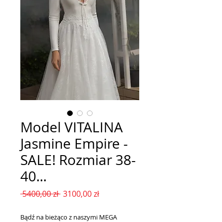
Model VITALINA
Jasmine Empire -
SALE! Rozmiar 38-
40...
Regularna
Cena
 5400,00 zł 
3100,00 zł
cena
Rabatowa
Bądź na bieżąco z naszymi MEGA