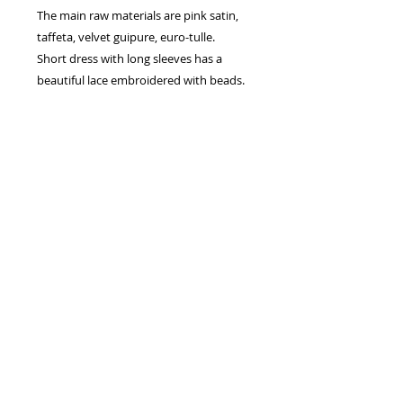
The main raw materials are pink satin,
taffeta, velvet guipure, euro-tulle.
Short dress with long sleeves has a
beautiful lace embroidered with beads.
Skirt is made of several layers of tulle
with light assembly and gently rolling
long.
Drogie Panny Młode! Serdecznie zapraszamy na przymiarki,
mamy dla Was wspaniałe modele sukni ślubnych...
Potrzebujesz pomocy w zamówieniu sukien ślubnych? Masz pytanie
związane z rozmiarem,
doborem kroju, lub inne? Skontaktuj się z nami, z chęcią pomożemy!
Salon Sukien Ślubnych «VALDI BRIDE» -
ul. Długa 48/27, 31-146
Kraków
+48 515-796-557
-
valdibride@gmail.com