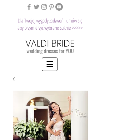
Dla Twojej wygody zadzwoń i umów się
aby przymierzyć wybrane suknie >>>>>
VALDI BRIDE
wedding dresses for YOU