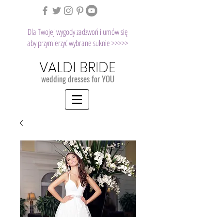
Dla Twojej wygody zadzwoń i umów się
aby przymierzyć wybrane suknie >>>>>
VALDI BRIDE
wedding dresses for YOU