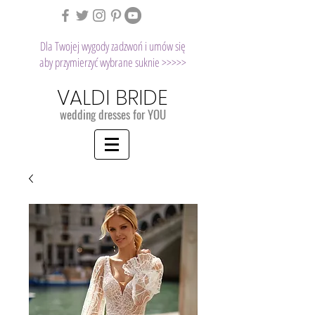
Dla Twojej wygody zadzwoń i umów się
aby przymierzyć wybrane suknie >>>>>
VALDI BRIDE
wedding dresses for YOU