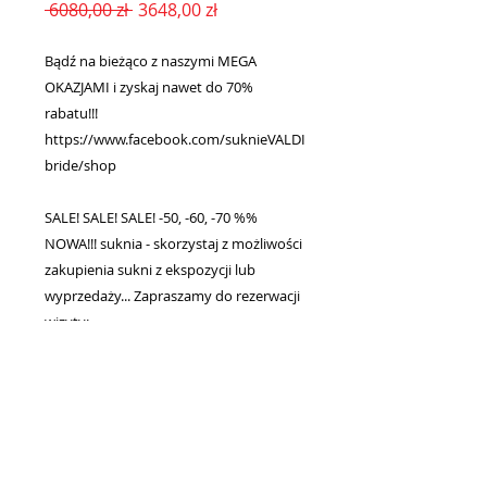
Regularna
Cena
 6080,00 zł 
3648,00 zł
cena
Rabatowa
Bądź na bieżąco z naszymi MEGA
OKAZJAMI i zyskaj nawet do 70%
rabatu!!!
https://www.facebook.com/suknieVALDI
bride/shop
SALE! SALE! SALE! -50, -60, -70 %%
NOWA!!! suknia - skorzystaj z możliwości
zakupienia sukni z ekspozycji lub
wyprzedaży... Zapraszamy do rezerwacji
wizyty:
- https://www.valdibride.com/contact
- valdibride@gmail.com
- +48 515 796 557
UWAGA !!! OSTATNIA SZTUKA w
promocyjnej cenie!!!.