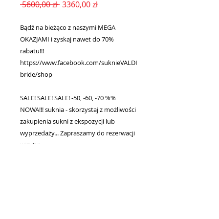
Regularna
Cena
 5600,00 zł 
3360,00 zł
cena
Rabatowa
Bądź na bieżąco z naszymi MEGA
OKAZJAMI i zyskaj nawet do 70%
rabatu!!!
https://www.facebook.com/suknieVALDI
bride/shop
SALE! SALE! SALE! -50, -60, -70 %%
NOWA!!! suknia - skorzystaj z możliwości
zakupienia sukni z ekspozycji lub
wyprzedaży... Zapraszamy do rezerwacji
wizyty:
- https://www.valdibride.com/contact
- valdibride@gmail.com
- +48 515 796 557
UWAGA !!! OSTATNIA SZTUKA w
promocyjnej cenie!!!.