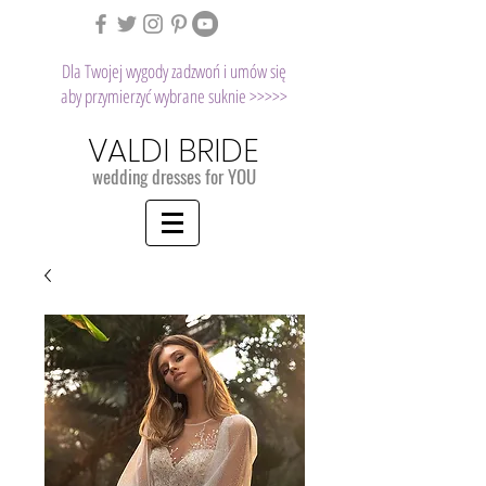
Dla Twojej wygody zadzwoń i umów się
aby przymierzyć wybrane suknie >>>>>
VALDI BRIDE
wedding dresses for YOU