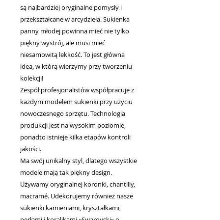
są najbardziej oryginalne pomysły i
przekształcane w arcydzieła. Sukienka
panny młodej powinna mieć nie tylko
piękny wystrój, ale musi mieć
niesamowitą lekkość. To jest główna
idea, w którą wierzymy przy tworzeniu
kolekcji!
Zespół profesjonalistów współpracuje z
każdym modelem sukienki przy użyciu
nowoczesnego sprzętu. Technologia
produkcji jest na wysokim poziomie,
ponadto istnieje kilka etapów kontroli
jakości.
Ma swój unikalny styl, dlatego wszystkie
modele mają tak piękny design.
Używamy oryginalnej koronki, chantilly,
macramé. Udekorujemy również nasze
sukienki kamieniami, kryształkami,
perłami i koralikami «Swarovski» o