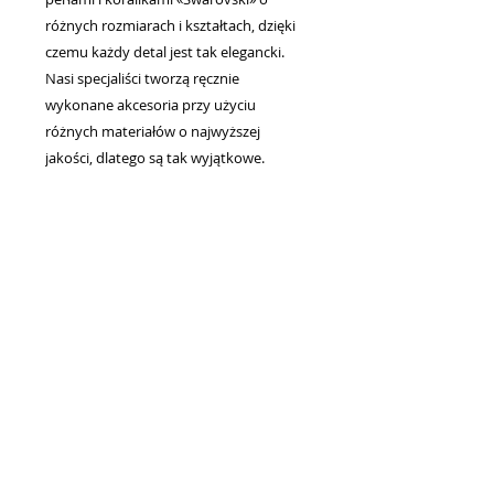
różnych rozmiarach i kształtach, dzięki
czemu każdy detal jest tak elegancki.
Nasi specjaliści tworzą ręcznie
wykonane akcesoria przy użyciu
różnych materiałów o najwyższej
jakości, dlatego są tak wyjątkowe.
Niesamowite broszki i tiary na włosy,
kolczyki i naszyjniki, wspaniałe welony
ślubne dla narzeczonych - oto, co
tworzymy, aby dać kobietom wyjątkową
elegancję i blask.
Każda linia i sylwetka naszych sukienek
tworzy urokliwy wizerunek panny
młodej, który oczarowuje od pierwszego
wejrzenia. Umiejętność łączenia tradycji
z najnowszymi trendami w modzie
ślubnej pomogła nam podbić wiele serc
narzeczonych.