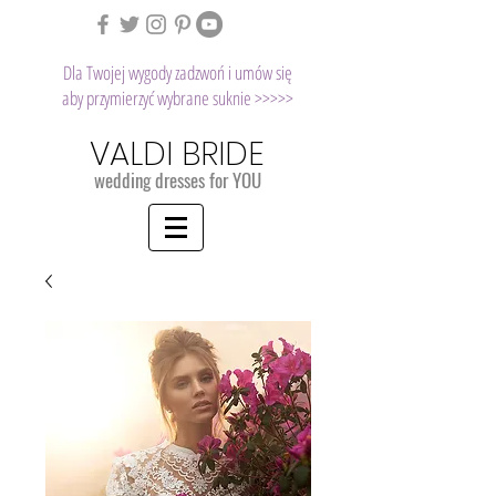
Dla Twojej wygody zadzwoń i umów się
aby przymierzyć wybrane suknie >>>>>
VALDI BRIDE
wedding dresses for YOU