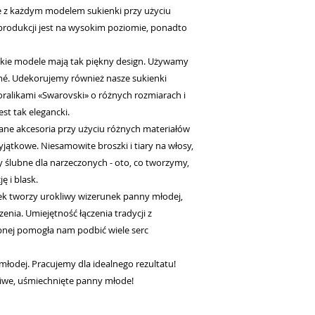
e z każdym modelem sukienki przy użyciu
produkcji jest na wysokim poziomie, ponadto
stkie modele mają tak piękny design. Używamy
amé. Udekorujemy również nasze sukienki
koralikami «Swarovski» o różnych rozmiarach i
est tak elegancki.
nane akcesoria przy użyciu różnych materiałów
wyjątkowe. Niesamowite broszki i tiary na włosy,
ny ślubne dla narzeczonych - oto, co tworzymy,
 i blask.
nek tworzy urokliwy wizerunek panny młodej,
enia. Umiejętność łączenia tradycji z
nej pomogła nam podbić wiele serc
młodej. Pracujemy dla idealnego rezultatu!
śliwe, uśmiechnięte panny młode!