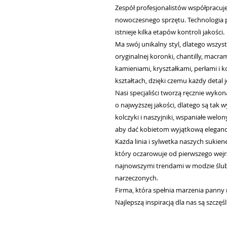
Zespół profesjonalistów współpracuj
nowoczesnego sprzętu. Technologia 
istnieje kilka etapów kontroli jakości.
Ma swój unikalny styl, dlatego wszy
oryginalnej koronki, chantilly, macr
kamieniami, kryształkami, perłami i 
kształtach, dzięki czemu każdy detal j
Nasi specjaliści tworzą ręcznie wyko
o najwyższej jakości, dlatego są tak 
kolczyki i naszyjniki, wspaniałe welo
aby dać kobietom wyjątkową elegancję
Każda linia i sylwetka naszych sukie
który oczarowuje od pierwszego wejrz
najnowszymi trendami w modzie ślub
narzeczonych.
Firma, która spełnia marzenia panny 
Najlepszą inspiracją dla nas są szczę