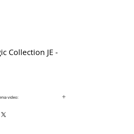
ic Collection JE -
nia video:
e.com/results?
+bride