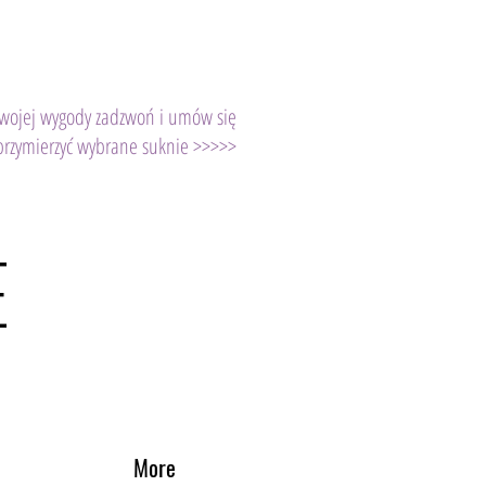
Twojej wygody zadzwoń i umów się
przymierzyć wybrane suknie >>>>>
E
More