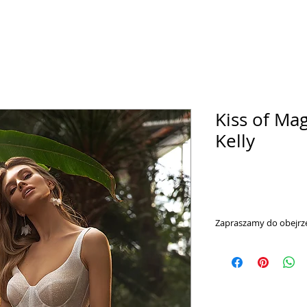
Kiss of Mag
Kelly
Zapraszamy do obejrze
https://www.youtub
search_query=valdi