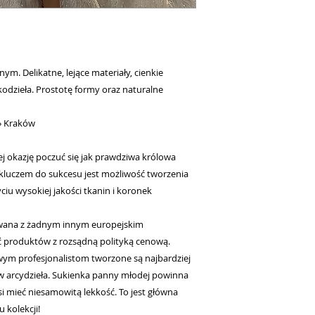
ym. Delikatne, lejące materiały, cienkie
odzieła. Prostotę formy oraz naturalne
» Kraków
j okazję poczuć się jak prawdziwa królowa
kluczem do sukcesu jest możliwość tworzenia
ciu wysokiej jakości tkanin i koronek
wana z żadnym innym europejskim
ć produktów z rozsądną polityką cenową.
iwym profesjonalistom tworzone są najbardziej
 w arcydzieła. Sukienka panny młodej powinna
si mieć niesamowitą lekkość. To jest główna
 kolekcji!