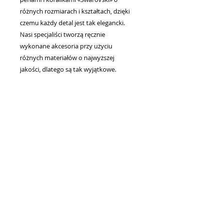
różnych rozmiarach i kształtach, dzięki
czemu każdy detal jest tak elegancki.
Nasi specjaliści tworzą ręcznie
wykonane akcesoria przy użyciu
różnych materiałów o najwyższej
jakości, dlatego są tak wyjątkowe.
Niesamowite broszki i tiary na włosy,
kolczyki i naszyjniki, wspaniałe welony
ślubne dla narzeczonych - oto, co
tworzymy, aby dać kobietom wyjątkową
elegancję i blask.
Każda linia i sylwetka naszych sukienek
tworzy urokliwy wizerunek panny
młodej, który oczarowuje od pierwszego
wejrzenia. Umiejętność łączenia tradycji
z najnowszymi trendami w modzie
ślubnej pomogła nam podbić wiele serc
narzeczonych.