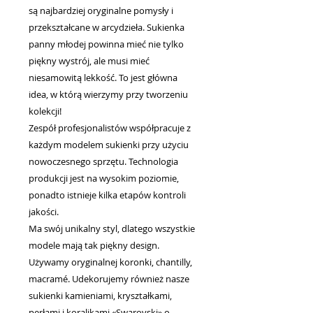
są najbardziej oryginalne pomysły i
przekształcane w arcydzieła. Sukienka
panny młodej powinna mieć nie tylko
piękny wystrój, ale musi mieć
niesamowitą lekkość. To jest główna
idea, w którą wierzymy przy tworzeniu
kolekcji!
Zespół profesjonalistów współpracuje z
każdym modelem sukienki przy użyciu
nowoczesnego sprzętu. Technologia
produkcji jest na wysokim poziomie,
ponadto istnieje kilka etapów kontroli
jakości.
Ma swój unikalny styl, dlatego wszystkie
modele mają tak piękny design.
Używamy oryginalnej koronki, chantilly,
macramé. Udekorujemy również nasze
sukienki kamieniami, kryształkami,
perłami i koralikami «Swarovski» o