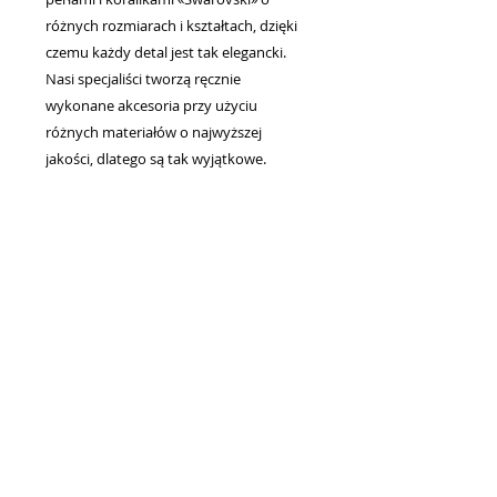
różnych rozmiarach i kształtach, dzięki
czemu każdy detal jest tak elegancki.
Nasi specjaliści tworzą ręcznie
wykonane akcesoria przy użyciu
różnych materiałów o najwyższej
jakości, dlatego są tak wyjątkowe.
Niesamowite broszki i tiary na włosy,
kolczyki i naszyjniki, wspaniałe welony
ślubne dla narzeczonych - oto, co
tworzymy, aby dać kobietom wyjątkową
elegancję i blask.
Każda linia i sylwetka naszych sukienek
tworzy urokliwy wizerunek panny
młodej, który oczarowuje od pierwszego
wejrzenia. Umiejętność łączenia tradycji
z najnowszymi trendami w modzie
ślubnej pomogła nam podbić wiele serc
narzeczonych.