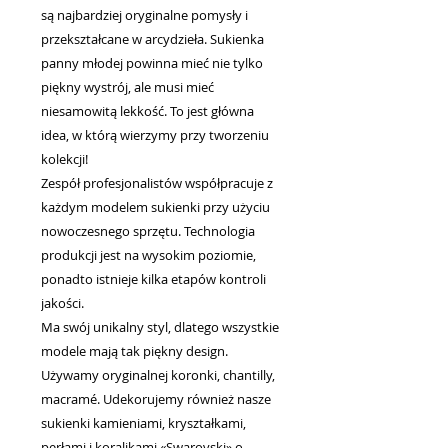
są najbardziej oryginalne pomysły i
przekształcane w arcydzieła. Sukienka
panny młodej powinna mieć nie tylko
piękny wystrój, ale musi mieć
niesamowitą lekkość. To jest główna
idea, w którą wierzymy przy tworzeniu
kolekcji!
Zespół profesjonalistów współpracuje z
każdym modelem sukienki przy użyciu
nowoczesnego sprzętu. Technologia
produkcji jest na wysokim poziomie,
ponadto istnieje kilka etapów kontroli
jakości.
Ma swój unikalny styl, dlatego wszystkie
modele mają tak piękny design.
Używamy oryginalnej koronki, chantilly,
macramé. Udekorujemy również nasze
sukienki kamieniami, kryształkami,
perłami i koralikami «Swarovski» o