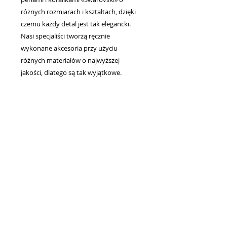
różnych rozmiarach i kształtach, dzięki
czemu każdy detal jest tak elegancki.
Nasi specjaliści tworzą ręcznie
wykonane akcesoria przy użyciu
różnych materiałów o najwyższej
jakości, dlatego są tak wyjątkowe.
Niesamowite broszki i tiary na włosy,
kolczyki i naszyjniki, wspaniałe welony
ślubne dla narzeczonych - oto, co
tworzymy, aby dać kobietom wyjątkową
elegancję i blask.
Każda linia i sylwetka naszych sukienek
tworzy urokliwy wizerunek panny
młodej, który oczarowuje od pierwszego
wejrzenia. Umiejętność łączenia tradycji
z najnowszymi trendami w modzie
ślubnej pomogła nam podbić wiele serc
narzeczonych.