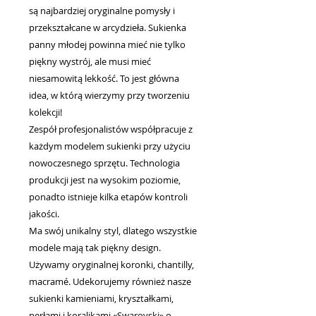
są najbardziej oryginalne pomysły i
przekształcane w arcydzieła. Sukienka
panny młodej powinna mieć nie tylko
piękny wystrój, ale musi mieć
niesamowitą lekkość. To jest główna
idea, w którą wierzymy przy tworzeniu
kolekcji!
Zespół profesjonalistów współpracuje z
każdym modelem sukienki przy użyciu
nowoczesnego sprzętu. Technologia
produkcji jest na wysokim poziomie,
ponadto istnieje kilka etapów kontroli
jakości.
Ma swój unikalny styl, dlatego wszystkie
modele mają tak piękny design.
Używamy oryginalnej koronki, chantilly,
macramé. Udekorujemy również nasze
sukienki kamieniami, kryształkami,
perłami i koralikami «Swarovski» o