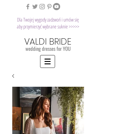
Dla Twojej wygody zadzwoń i umów się
aby przymierzyć wybrane suknie >>>>>
VALDI BRIDE
wedding dresses for YOU