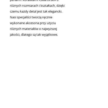
różnych rozmiarach i kształtach, dzięki
czemu każdy detal jest tak elegancki.
Nasi specjaliści tworzą ręcznie
wykonane akcesoria przy użyciu
różnych materiałów o najwyższej
jakości, dlatego są tak wyjątkowe.
Niesamowite broszki i tiary na włosy,
kolczyki i naszyjniki, wspaniałe welony
ślubne dla narzeczonych - oto, co
tworzymy, aby dać kobietom wyjątkową
elegancję i blask.
Każda linia i sylwetka naszych sukienek
tworzy urokliwy wizerunek panny
młodej, który oczarowuje od pierwszego
wejrzenia. Umiejętność łączenia tradycji
z najnowszymi trendami w modzie
ślubnej pomogła nam podbić wiele serc
narzeczonych.