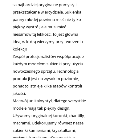
są najbardziej oryginalne pomysły i
przekształcane w arcydzieła. Sukienka
panny młodej powinna mieć nie tylko
piękny wystrój, ale musi mieć
niesamowitą lekkość. To jest główna
idea, w którą wierzymy przy tworzeniu
kolekcji!
Zespół profesjonalistów współpracuje z
każdym modelem sukienki przy użyciu
nowoczesnego sprzętu. Technologia
produkcji jest na wysokim poziomie,
ponadto istnieje kilka etapów kontroli
jakości.
Ma swój unikalny styl, dlatego wszystkie
modele mają tak piękny design.
Używamy oryginalnej koronki, chantilly,
macramé. Udekorujemy również nasze
sukienki kamieniami, kryształkami,
perłami i koralikami «Swarovski» o