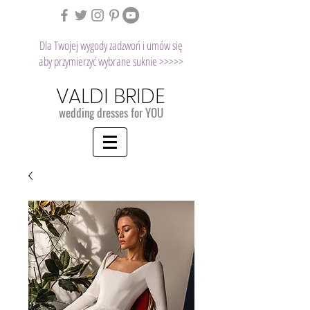
Dla Twojej wygody zadzwoń i umów się
aby przymierzyć wybrane suknie >>>>>
VALDI BRIDE
wedding dresses for YOU