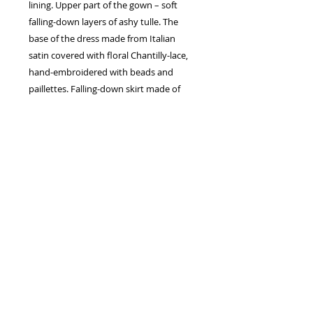
lining. Upper part of the gown – soft
falling-down layers of ashy tulle. The
base of the dress made from Italian
satin covered with floral Chantilly-lace,
hand-embroidered with beads and
paillettes. Falling-down skirt made of
several soft tulle layers visually
lengthens a height and makes whole
silhouette slimmer. The dress Volante is
possible in the variant with longer train.
Drogie Panny Młode! Serdecznie zapraszamy na przymiarki,
mamy dla Was wspaniałe modele sukni ślubnych...
Potrzebujesz pomocy w zamówieniu sukien ślubnych? Masz pytanie
związane z rozmiarem,
doborem kroju, lub inne? Skontaktuj się z nami, z chęcią pomożemy!
Salon Sukien Ślubnych «VALDI BRIDE» -
ul. Długa 48/27, 31-146