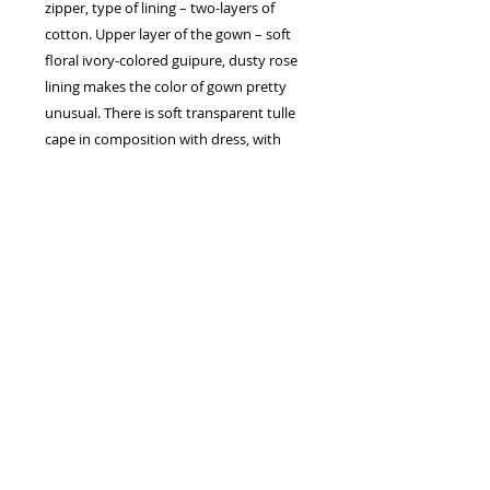
zipper, type of lining – two-layers of
cotton. Upper layer of the gown – soft
floral ivory-colored guipure, dusty rose
lining makes the color of gown pretty
unusual. There is soft transparent tulle
cape in composition with dress, with
spherical sleeves on strings. This
unconstrained European style is perfect
fit for girls with balanced figure,
underlines a waistline.
Drogie Panny Młode! Serdecznie zapraszamy na przymiarki,
mamy dla Was wspaniałe modele sukni ślubnych...
Potrzebujesz pomocy w zamówieniu sukien ślubnych? Masz pytanie
związane z rozmiarem,
doborem kroju, lub inne? Skontaktuj się z nami, z chęcią pomożemy!
Salon Sukien Ślubnych «VALDI BRIDE» -
ul. Długa 48/27, 31-146