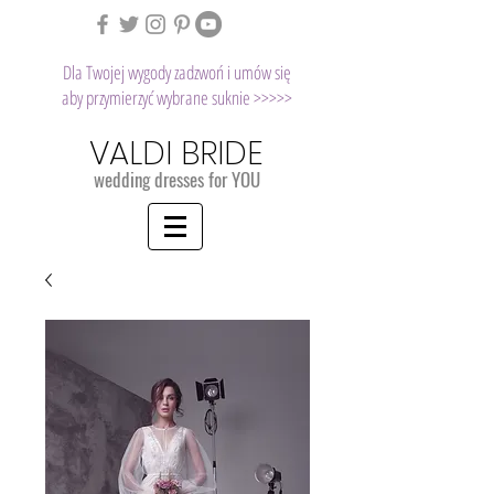
Dla Twojej wygody zadzwoń i umów się
aby przymierzyć wybrane suknie >>>>>
VALDI BRIDE
wedding dresses for YOU